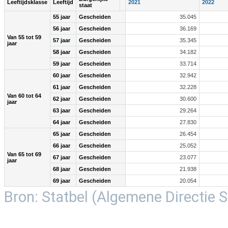
Leeftijdsklasse
Leeftijd
2021
2022
staat
55 jaar
Gescheiden
35.045
56 jaar
Gescheiden
36.169
Van 55 tot 59
57 jaar
Gescheiden
35.345
jaar
58 jaar
Gescheiden
34.182
59 jaar
Gescheiden
33.714
60 jaar
Gescheiden
32.942
61 jaar
Gescheiden
32.228
Van 60 tot 64
62 jaar
Gescheiden
30.600
jaar
63 jaar
Gescheiden
29.264
64 jaar
Gescheiden
27.830
65 jaar
Gescheiden
26.454
66 jaar
Gescheiden
25.052
Van 65 tot 69
67 jaar
Gescheiden
23.077
jaar
68 jaar
Gescheiden
21.938
69 jaar
Gescheiden
20.054
Bron: Statbel (Algemene Directie St