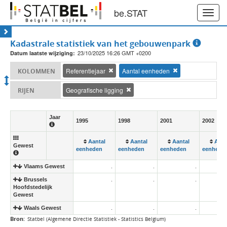
be.STAT
Toggl
navig
Kadastrale statistiek van het gebouwenpark
23/10/2025 16:26 GMT +0200
Datum laatste wijziging:
Referentiejaar
Aantal eenheden
KOLOMMEN
Geografische ligging
RIJEN
Jaar
1995
1998
2001
2002
Aantal
Aantal
Aantal
Aant
Gewest
eenheden
eenheden
eenheden
eenhede
Vlaams Gewest
.
.
.
Brussels
.
.
.
Hoofdstedelijk
Gewest
Waals Gewest
.
.
.
Bron:
Statbel (Algemene Directie Statistiek - Statistics Belgium)