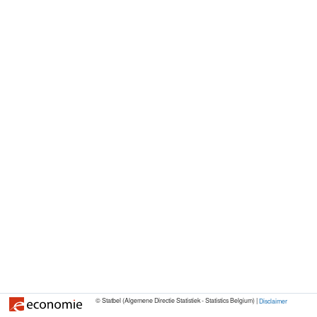
© Statbel (Algemene Directie Statistiek - Statistics Belgium) |
Disclaimer