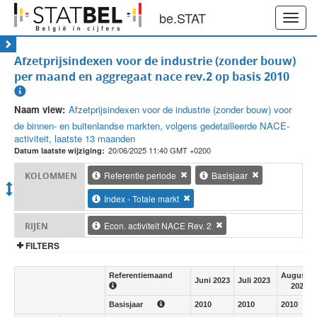
be.STAT
Toggl
navig
Afzetprijsindexen voor de industrie (zonder bouw)
per maand en aggregaat nace rev.2 op basis 2010
Naam view:
Afzetprijsindexen voor de industrie (zonder bouw) voor
de binnen- en buitenlandse markten, volgens gedetailleerde NACE-
activiteit, laatste 13 maanden
20/06/2025 11:40 GMT +0200
Datum laatste wijziging:
Referentie periode
Basisjaar
KOLOMMEN
Index - Totale markt
Econ. activiteit NACE Rev. 2
RIJEN
FILTERS
Referentiemaand
Augustu
Juni 2023
Juli 2023
2023
Basisjaar
2010
2010
2010