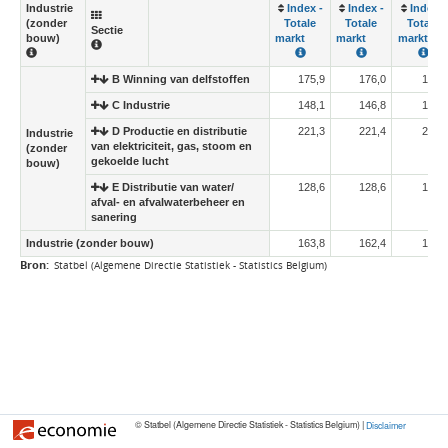
Industrie
Index -
Index -
Index -
(zonder
Totale
Totale
Totale
Sectie
bouw)
markt
markt
markt
B Winning van delfstoffen
175,9
176,0
176,
C Industrie
148,1
146,8
146,
D Productie en distributie
221,3
221,4
216,
Industrie
van elektriciteit, gas, stoom en
(zonder
gekoelde lucht
bouw)
E Distributie van water/
128,6
128,6
128,
afval- en afvalwaterbeheer en
sanering
Industrie (zonder bouw)
163,8
162,4
161,
Bron:
Statbel (Algemene Directie Statistiek - Statistics Belgium)
© Statbel (Algemene Directie Statistiek - Statistics Belgium) |
Disclaimer