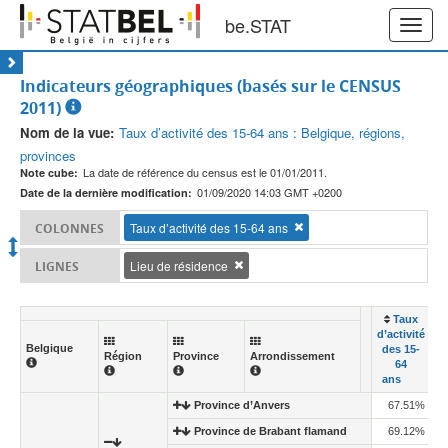
be.STAT
Toggl
navig
Indicateurs géographiques (basés sur le CENSUS
2011)
Nom de la vue:
Taux d’activité des 15-64 ans : Belgique, régions,
provinces
La date de référence du census est le 01/01/2011.
Note cube:
01/09/2020 14:03 GMT +0200
Date de la dernière modification:
Taux d’activité des 15-64 ans
COLONNES
Lieu de résidence
LIGNES
Taux
d’activité
Belgique
des 15-
Région
Province
Arrondissement
64
ans
Province d’Anvers
67.51%
Province de Brabant flamand
69.12%