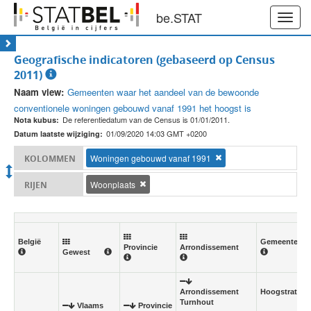
be.STAT
Toggl
navig
Geografische indicatoren (gebaseerd op Census
2011)
Naam view:
Gemeenten waar het aandeel van de bewoonde
conventionele woningen gebouwd vanaf 1991 het hoogst is
De referentiedatum van de Census is 01/01/2011.
Nota kubus:
01/09/2020 14:03 GMT +0200
Datum laatste wijziging:
Woningen gebouwd vanaf 1991
KOLOMMEN
Woonplaats
RIJEN
België
Gemeente
Provincie
Arrondissement
Gewest
Arrondissement
Hoogstraten
Turnhout
Vlaams
Provincie