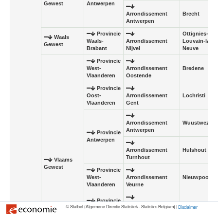
Gewest
Antwerpen
Arrondissement
Brecht
Antwerpen
Provincie
Ottignies-
Waals
Waals-
Arrondissement
Louvain-la-
Gewest
Brabant
Nijvel
Neuve
Provincie
West-
Arrondissement
Bredene
Vlaanderen
Oostende
Provincie
Oost-
Arrondissement
Lochristi
Vlaanderen
Gent
Arrondissement
Wuustwezel
Antwerpen
Provincie
Antwerpen
Arrondissement
Hulshout
Turnhout
Vlaams
Gewest
Provincie
West-
Arrondissement
Nieuwpoort
Vlaanderen
Veurne
Provincie
Arrondissement
Overpelt
© Statbel (Algemene Directie Statistiek - Statistics Belgium) |
Disclaimer
Limburg
Maaseik