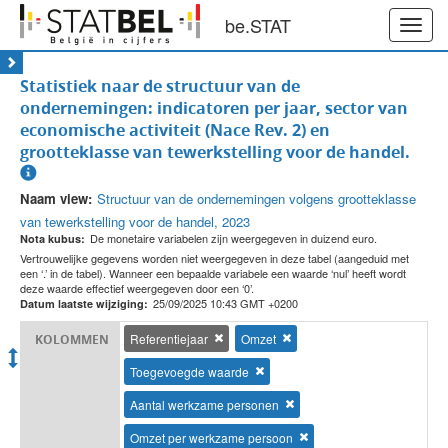
be.STAT
Toggl
navig
Statistiek naar de structuur van de
ondernemingen: indicatoren per jaar, sector van
economische activiteit (Nace Rev. 2) en
grootteklasse van tewerkstelling voor de handel.
Naam view:
Structuur van de ondernemingen volgens grootteklasse
van tewerkstelling voor de handel, 2023
De monetaire variabelen zijn weergegeven in duizend euro.
Nota kubus:
Vertrouwelijke gegevens worden niet weergegeven in deze tabel (aangeduid met
een ‘.’ in de tabel). Wanneer een bepaalde variabele een waarde ‘nul’ heeft wordt
deze waarde effectief weergegeven door een ‘0’.
25/09/2025 10:43 GMT +0200
Datum laatste wijziging:
Referentiejaar
Omzet
KOLOMMEN
Toegevoegde waarde
Aantal werkzame personen
Omzet per werkzame persoon