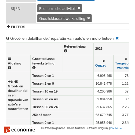
Economische activiteit
RIJEN
Grootteklasse tewerkstelling
FILTERS
G Groot- en detailhandel/ reparatie van auto’s en motorfietsen
Referentiejaar
2023
Grootteklasse
Afdeling
tewerkstelling
Toegevoegd
Omzet
waarde
Tussen 0 en 1
6.905.468
762.96
45
Tussen 2 en 9
10.841.478
1.261.43
Groot- en
detailhandel
Tussen 10 en 19
4.205.986
527.73
in en
Tussen 20 en 49
9.804.958
859.25
reparatie van
auto’s en
Tussen 50 en 249
29.637.865
2.294.50
motorfietsen
250 of meer
68.679.745
3.777.30
Tussen 0 en 1
25.956.946
2.345.58
46
© Statbel (Algemene Directie Statistiek - Statistics Belgium) |
Disclaimer
Tussen 2 en 9
49.384.733
5.762.77
Groothandel,