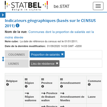
be.STAT
Toggl
navig
Indicateurs géographiques (basés sur le CENSUS
2011)
Nom de la vue:
Communes dont la proportion de salariés est la
moins élevée
La date de référence du census est le 01/01/2011.
Note cube:
01/09/2020 14:03 GMT +0200
Date de la dernière modification:
Proportion de salariés
COLONNES
Lieu de résidence
LIGNES
Belgique
Commune
Région
Province
Arrondissement
Province
Région
de Brabant
Arrondissement de
Lasne
wallonne
wallon
Nivelles
Province