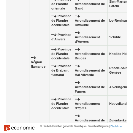
Sint-Martens-
de Flandre
Arrondissement de
Latem
orientale
Gand
Province
de Flandre
Arrondissement de
Lo-Reninge
occidentale
Dixmude
Province
Arrondissement
Schilde
d’Anvers
d’Anvers
Province
de Flandre
Arrondissement de
Knokke-Heist
occidentale
Bruges
Région
Province
flamande
Rhode-Saint-
de Brabant
Arrondissement de
Genèse
flamand
Hal-Vilvorde
Arrondissement de
Alveringem
Furnes
Province
de Flandre
Arrondissement
Heuvelland
occidentale
d’Ypres
Arrondissement de
Zuienkerke
Bruges
© Statbel (Direction générale Statistique - Statistics Belgium) |
Disclaimer